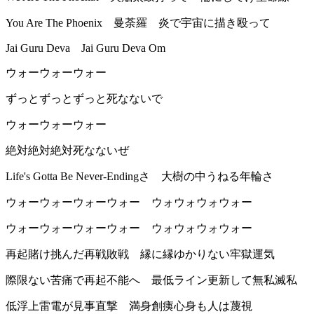
You Are The Phoenix 曼荼羅 炎で宇宙に描き殴って
Jai Guru Deva Jai Guru Deva Om
ウォーウォーウォー
ずっとずっとずっと死なないで
ウォーウォーウォー
絶対絶対絶対死なないぜ
Life's Gotta Be Never-Endingさ 大樹の中うねる年輪さ
ウォーウォーウォーウォー ウォウォウォウォー
ウォーウォーウォーウォー ウォウォウォウォー
再起賭け挑んだ再戦敗戦 縁に縁ゆかりない牢獄運気
際限ない苦痛で再起不能へ 最低ライン更新して無私滅私
低浮上雷電が見事直撃 満身創痍心身も人は蔑視