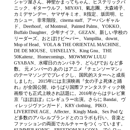
シャツ屋さん、神聖かまってちゃん、ヒステリックパ
ニック、ギターウルフ、MIYAVI、氣志團、大森靖子、
カミデサンデー、ヤマザキミオ、R指定、坂田明、ヒ
カシュー、非常階段、cinema staff、アーバンギャル
ド、Deerhoof、of Montreal、Painted Palms、YOKKO、
Buffalo Daughter、少年ナイフ、GEZAN、新しい学校の
リーダーズ、おとぼけビ〜バー、Vampillia、downt、
Mop of Head、VOLA & THE ORIENTAL MACHINE、
DE DE MOUSE、UHNELLYS、King Gnu、THE
50Kaitenz、Homecomings、MOWMOW LULU
GYABAN、水曜日のカンパネラ、どらびでお など多
数。 元メンバーの あの はアニメ『チェンソーマン』
のテーマソングでブレイクし、国民的スターへと成長
しました。 2015年には主演映画『女の子よ死体と踊
れ』が全国公開、ゆうばり国際ファンタスティック映
画祭でも正式上映され話題に。2016年からはテレビ東
京『ほぼほぼ』にレギュラー出演。さらに Bandai、ヴ
ィレッジヴァンガード、KRY clothing、PIKO、
LIVERTINE AGE、Affecter、Kingly Mask、Sex Pod な
ど多数のアパレルブランドとのコラボも行い、音楽と
ファッションの両面でカルチャーをつくっています。
SUMMER SONIC、FREEDOM NAGOYA、でらロッ