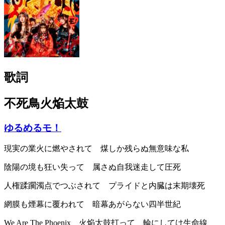
歌詞
不死鳥火焔太鼓
ゆるめるモ！
現実の業火に燃やされて 煤しか残らぬ無意味な私
陰陽の境も狂い失って 属さぬ自我迷走して圧死
人権蹂躙濁点でつぶされて プライドと内臓は末期壊死
網膜も煙幕に覆われて 暗幕あがらない四半世紀
We Are The Phoenix 火焔太鼓打って 輪にしてけ生命線