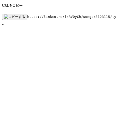
URLをコピー
https://linkco.re/fxRV0yCh/songs/3123115/l
"