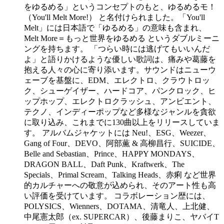
をゆるめる」というコンセプトのもと、ゆるめるモ！
（You'll Melt More!） と名付けられました。「You'll
Melt」には日本語で「ゆるめる」の意味も含まれ、
Melt More＝もっと世界をゆるめる というダブルミーニ
ングを持ちます。 「つらい時には逃げてもいいんだ
よ」と語りかけるような優しい歌詞は、痛みや葛藤を
抱える人々の心に寄り添います。サウンドはニューウ
ェーブを基盤に、EDM、エレクトロ、クラウトロッ
ク、シューゲイザー、ハードコア、パンクロック、ヒ
ップホップ、エレクトロクラッシュ、アンビエント、
テクノ、インディーポップなど多様なジャンルを貪欲
に取り込み、これまでに130曲以上をリリースしていま
す。 アルバムジャケットには Neu!、ESG、Weezer、
Gang of Four、DEVO、阿部薫 & 高柳昌行、SUICIDE、
Belle and Sebastian、Prince、HAPPY MONDAYS、
DRAGON BALL、Daft Punk、Kraftwerk、The
Specials、Primal Scream、Talking Heads、赤痢 など世界
的カルチャーへの敬意が込められ、そのアート性も高
い評価を受けています。 コラボレーション歴には、
POLYSICS、Wienners、DOTAMA、清竜人、上北健、
中尾憲太郎（ex. SUPERCAR）、後藤まりこ、ヤバイT