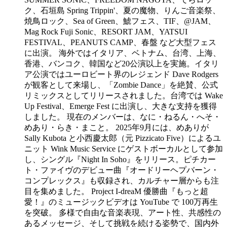
ク、石垣島 Spring Trippin'、夏の魔物、りんご音楽祭、
焼鳥ロック、Sea of Green、鯱フェス、TIF、@JAM、
Mag Rock Fuji Sonic、RESORT JAM、YATSUI
FESTIVAL、PEANUTS CAMP、春盤 など大型フェス
に出演。 海外ではイタリア、ベトナム、台湾、上海、
香港、バンコク、韓国など20公演以上を実施。イタリ
ア公演ではユーロビート界のレジェンド Dave Rodgers
が観客として来場し、「Zombie Dance」を絶賛、公式
リミックスとしてリリースされました。台湾では Wake
Up Festival、Emerge Fest に出演し、大きな支持を獲得
しました。 現在のメンバーは、なに・ねるん・へそ・
めあり・らき・まこと。 2025年9月には、めありが
Sally Kubota と小西慶太郎（元 Pizzicato Five）によるユ
ニット Wink Music Service にゲストボーカルとして参加
し、シングル『Night In Soho』をリリース。ピチカー
ト・ファイヴのデビュー曲『オードリーヘプバーン・
コンプレックス』も収録され、カルチャー層からも注
目を集めました。 Project I-dreaM 優勝曲『もっと超
愛！』のミュージックビデオは YouTube で 100万再生
を突破。 多様で自由な音楽表現、アート性、共感性の
あるメッセージ、そして挑戦を続ける姿勢で、国内外