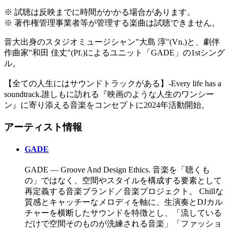
※ 試聴は反映までに時間がかかる場合があります。
※ 著作権管理事業者等が管理する楽曲は試聴できません。
音大出身のスタジオミュージシャン"大島 淳"(Vn.)と、劇伴
作曲家"和田 佳丈"(Pf.)によるユニット「GADE」の1stシング
ル。
【全ての人生にはサウンドトラックがある】-Every life has a
soundtrack.誰しもに訪れる『映画のような人生のワンシー
ン』に寄り添える音楽をコンセプトに2024年活動開始。
アーティスト情報
GADE
GADE — Groove And Design Ethics. 音楽を「聴くも
の」ではなく、空間やスタイルを構成する要素として
再定義する音楽ブランド／音楽プロジェクト。 Chillな
質感とキャッチーなメロディを軸に、生演奏とDJカル
チャーを横断したサウンドを特徴とし、「流している
だけで空間そのものが洗練される音楽」「ファッショ