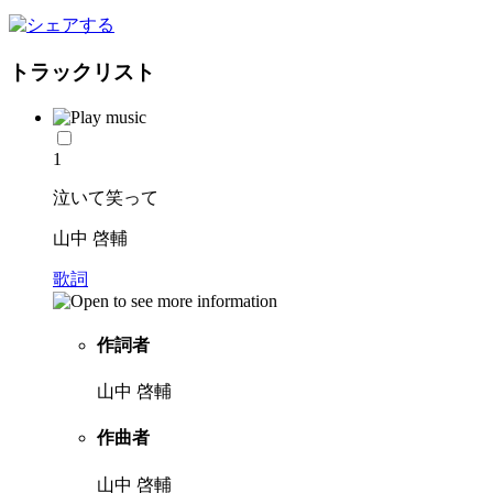
トラックリスト
1
泣いて笑って
山中 啓輔
歌詞
作詞者
山中 啓輔
作曲者
山中 啓輔