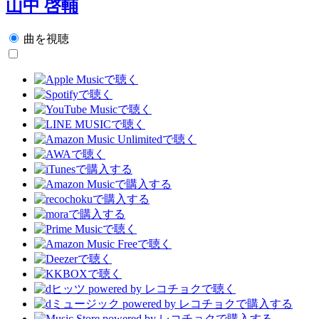
山中 啓輔
曲を視聴