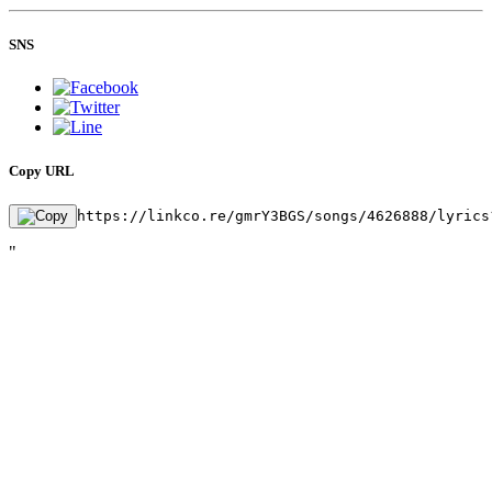
SNS
Copy URL
https://linkco.re/gmrY3BGS/songs/4626888/lyrics
"