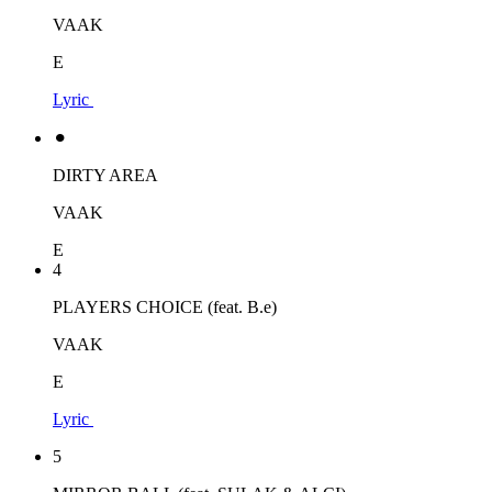
VAAK
E
Lyric
⚫︎
DIRTY AREA
VAAK
E
4
PLAYERS CHOICE (feat. B.e)
VAAK
E
Lyric
5