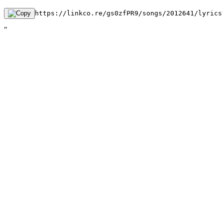
https://linkco.re/gs0zfPR9/songs/2012641/lyrics
"