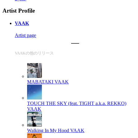
Artist Profile
VAAK
Artist page
VAAKの他のリリース
MABATAKI
VAAK
TOUCH THE SKY (feat. TIGHT a.k.a. REKKO)
VAAK
Walking In My Hood
VAAK