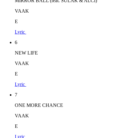
MIRROR BALL (feat. SULAK & ALCI)
VAAK
E
Lyric
6
NEW LIFE
VAAK
E
Lyric
7
ONE MORE CHANCE
VAAK
E
Lyric