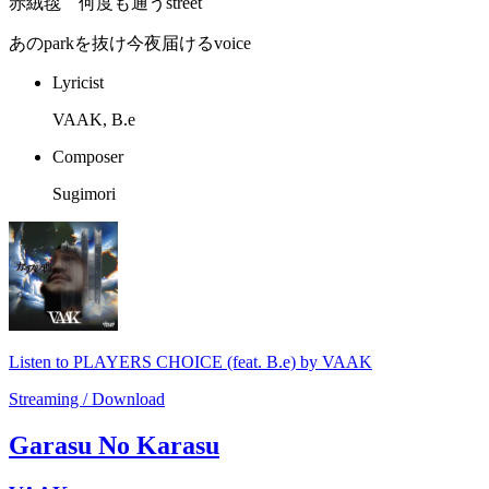
赤絨毯 何度も通うstreet
あのparkを抜け今夜届けるvoice
Lyricist
VAAK, B.e
Composer
Sugimori
Listen to PLAYERS CHOICE (feat. B.e) by VAAK
Streaming / Download
Garasu No Karasu