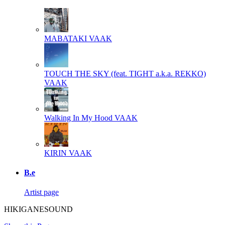
MABATAKI
VAAK
TOUCH THE SKY (feat. TIGHT a.k.a. REKKO)
VAAK
Walking In My Hood
VAAK
KIRIN
VAAK
B.e
Artist page
HIKIGANESOUND