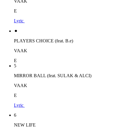
VAAK
E
Lyric
⚫︎
PLAYERS CHOICE (feat. B.e)
VAAK
E
5
MIRROR BALL (feat. SULAK & ALCI)
VAAK
E
Lyric
6
NEW LIFE