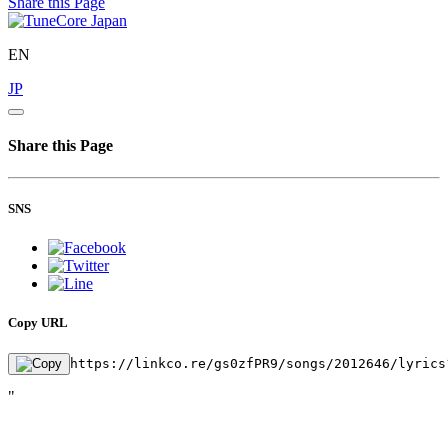
Share this Page
EN
JP
Share this Page
SNS
Copy URL
https://linkco.re/gs0zfPR9/songs/2012646/lyrics
"