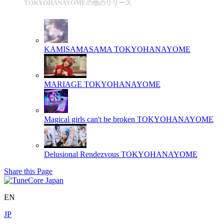
TOKYOHANAYOMEの他のリリース
KAMISAMASAMA
TOKYOHANAYOME
MARIAGE
TOKYOHANAYOME
Magical girls can't be broken
TOKYOHANAYOME
Delusional Rendezvous
TOKYOHANAYOME
Share this Page
EN
JP