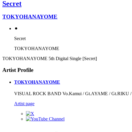
Secret
TOKYOHANAYOME
⚫︎
Secret
TOKYOHANAYOME
TOKYOHANAYOME 5th Digital Single [Secret]
Artist Profile
TOKYOHANAYOME
VISUAL ROCK BAND Vo.Kamui / Gt.AYAME / Gt.RIKU / B
Artist page