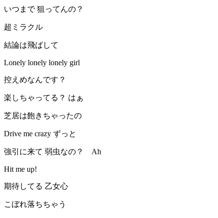
いつまで 狙ってんの？
超ミラクル
結論は飛ばして
Lonely lonely lonely girl
控えめなんです？
楽しちゃってる？ はぁ
芝居は飽きちゃったの
Drive me crazy ずっと
強引に来て 弱虫なの？ Ah
Hit me up!
期待してる 乙女心
こぼれ落ちちゃう