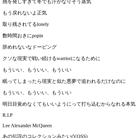
熱を発しすぎて冬でも汗がなりそう蒸気
もう戻れないよ正気
取り残されてるlonely
数時間おきにpopin
辞めれないなドーピング
クソな現実で戦い続けるwarriorになるために
もういい、もういい、もういい
眠ってしまったら現実と似た悪夢で追われるだけなのに
もういい、もういい、もういい
明日目覚めなくてもいいようにって打ち込むからなれる本気
R.I.P
Lee Alexander McQueen
あの伝説のコレクションみたい(VOSS)