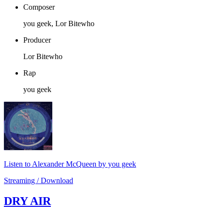
Composer
you geek, Lor Bitewho
Producer
Lor Bitewho
Rap
you geek
Listen to Alexander McQueen by you geek
Streaming / Download
DRY AIR