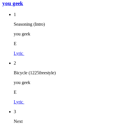
you geek
1
Seasoning (Intro)
you geek
E
Lyric
2
Bicycle (1225freestyle)
you geek
E
Lyric
3
Next