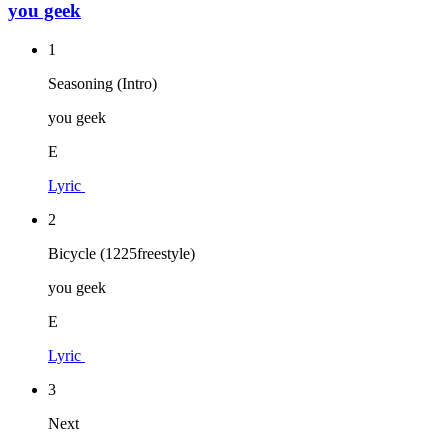
you geek
1
Seasoning (Intro)
you geek
E
Lyric
2
Bicycle (1225freestyle)
you geek
E
Lyric
3
Next