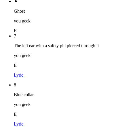
⚫︎
Ghost
you geek
E
7
The left ear with a safety pin pierced through it
you geek
E
Lyric
8
Blue collar
you geek
E
Lyric