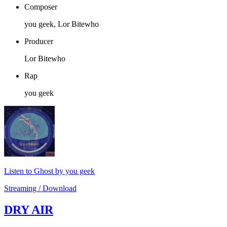
Composer
you geek, Lor Bitewho
Producer
Lor Bitewho
Rap
you geek
Listen to Ghost by you geek
Streaming / Download
DRY AIR