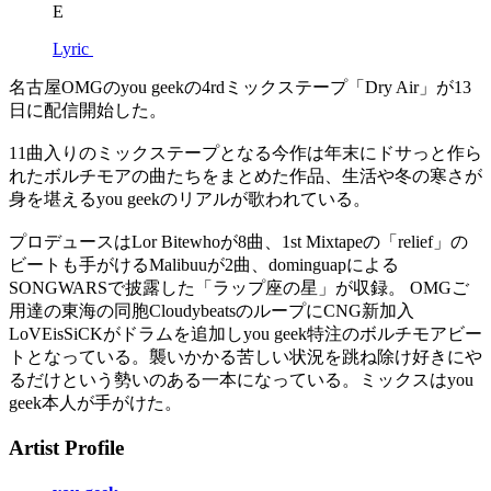
E
Lyric
名古屋OMGのyou geekの4rdミックステープ「Dry Air」が13
日に配信開始した。
11曲入りのミックステープとなる今作は年末にドサっと作ら
れたボルチモアの曲たちをまとめた作品、生活や冬の寒さが
身を堪えるyou geekのリアルが歌われている。
プロデュースはLor Bitewhoが8曲、1st Mixtapeの「relief」の
ビートも手がけるMalibuuが2曲、dominguapによる
SONGWARSで披露した「ラップ座の星」が収録。 OMGご
用達の東海の同胞CloudybeatsのループにCNG新加入
LoVEisSiCKがドラムを追加しyou geek特注のボルチモアビー
トとなっている。襲いかかる苦しい状況を跳ね除け好きにや
るだけという勢いのある一本になっている。ミックスはyou
geek本人が手がけた。
Artist Profile