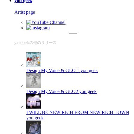
you geek
Artist page
you geekの他のリリース
Design My Voice & GLO 1
you geek
Design My Voice & GLO2
you geek
I WILL BE NEW RICH FROM NEW RICH TOWN
you geek