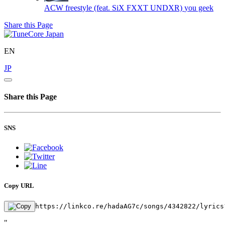
ACW freestyle (feat. SiX FXXT UNDXR)
you geek
Share this Page
EN
JP
Share this Page
SNS
Copy URL
https://linkco.re/hadaAG7c/songs/4342822/lyrics
"