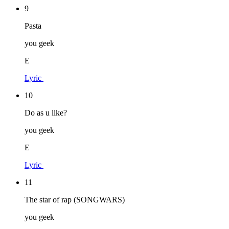
9
Pasta
you geek
E
Lyric
10
Do as u like?
you geek
E
Lyric
11
The star of rap (SONGWARS)
you geek