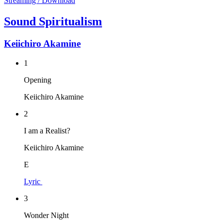
Streaming / Download
Sound Spiritualism
Keiichiro Akamine
1
Opening
Keiichiro Akamine
2
I am a Realist?
Keiichiro Akamine
E
Lyric
3
Wonder Night