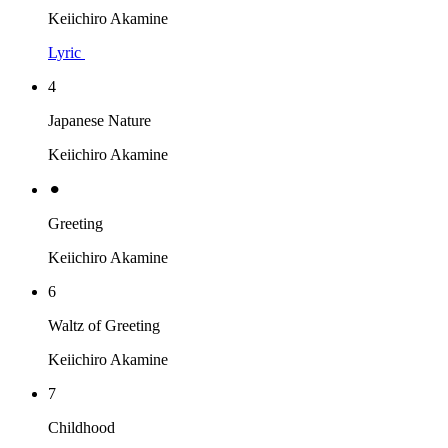
Keiichiro Akamine
Lyric
4
Japanese Nature
Keiichiro Akamine
⚫︎
Greeting
Keiichiro Akamine
6
Waltz of Greeting
Keiichiro Akamine
7
Childhood