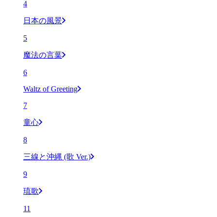
4
日本の風景
5
魔法の言葉
6
Waltz of Greeting
7
童心
8
三線と沖縄 (歌 Ver.)
9
琉歌
11