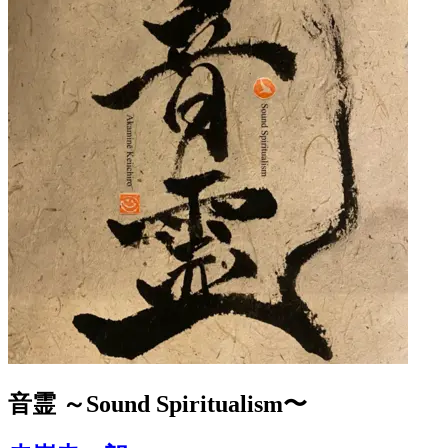
音霊 ～Sound Spiritualism〜