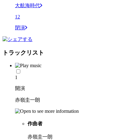
大航海時代
12
閉演
トラックリスト
1
開演
赤嶺圭一朗
作曲者
赤嶺圭一朗