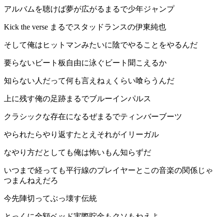
アルバムを聴けば夢が広がるまるで少年ジャンプ
Kick the verse まるでスタッドランスの伊東純也
そして俺はヒットマンみたいに陰でやることをやるんだ
要らないビート板自由に泳ぐビート聞こえるか
知らない人だって何も言えねぇくらい喰らうんだ
上に残す俺の足跡まるでブルーインパルス
クラシックな存在になるぜまるでティンバーブーツ
やられたらやり返すたとえそれがイリーガル
なやり方だとしても俺は怖いもん知らずだ
いつまで経っても平行線のプレイヤーとこの音楽の関係じゃ
つまんねえだろ
今先陣切ってぶっ壊す伝統
とっくに全額ベッド実際貯金もクソもねえよ