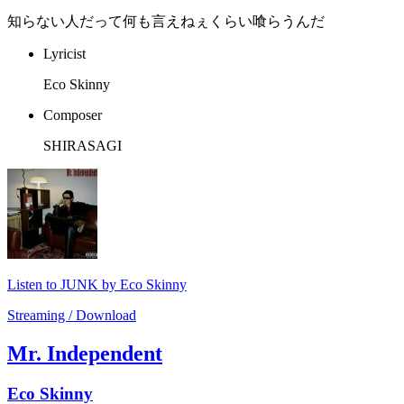
知らない人だって何も言えねぇくらい喰らうんだ
Lyricist
Eco Skinny
Composer
SHIRASAGI
Listen to JUNK by Eco Skinny
Streaming / Download
Mr. Independent
Eco Skinny