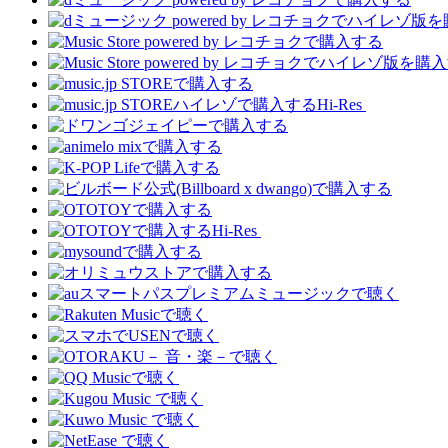
Hi-Res
Hi-Res