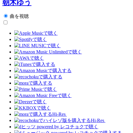
朝木ゆう
曲を視聴
Hi-Res
Hi-Res