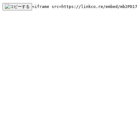
<iframe src=https://linkco.re/embed/mb2PD1