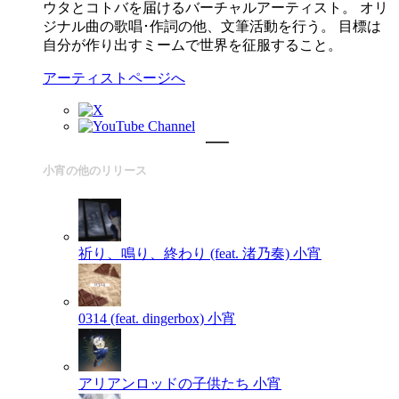
ウタとコトバを届けるバーチャルアーティスト。 オリ
ジナル曲の歌唱･作詞の他、文筆活動を行う。 目標は
自分が作り出すミームで世界を征服すること。
アーティストページへ
小宵の他のリリース
祈り、鳴り、終わり (feat. 渚乃奏)
小宵
0314 (feat. dingerbox)
小宵
アリアンロッドの子供たち
小宵