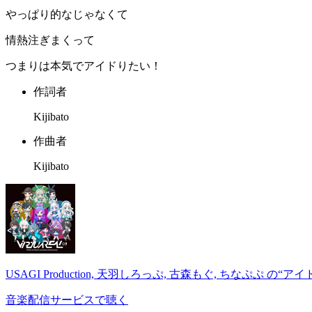
やっぱり的なじゃなくて
情熱注ぎまくって
つまりは本気でアイドりたい！
作詞者
Kijibato
作曲者
Kijibato
USAGI Production, 天羽しろっぷ, 古森もぐ, ちなぷぷ 
音楽配信サービスで聴く