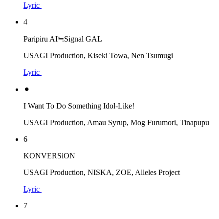
Lyric
4
Paripiru AI≒Signal GAL
USAGI Production, Kiseki Towa, Nen Tsumugi
Lyric
⚫︎
I Want To Do Something Idol-Like!
USAGI Production, Amau Syrup, Mog Furumori, Tinapupu
6
KONVERSiON
USAGI Production, NISKA, ZOE, Alleles Project
Lyric
7