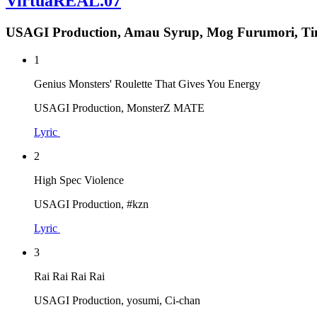
VirtuaREAL.07
USAGI Production, Amau Syrup, Mog Furumori, T
1
Genius Monsters' Roulette That Gives You Energy
USAGI Production, MonsterZ MATE
Lyric
2
High Spec Violence
USAGI Production, #kzn
Lyric
3
Rai Rai Rai Rai
USAGI Production, yosumi, Ci-chan