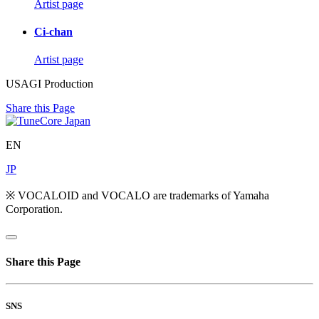
Artist page
Ci-chan
Artist page
USAGI Production
Share this Page
EN
JP
※ VOCALOID and VOCALO are trademarks of Yamaha
Corporation.
Share this Page
SNS