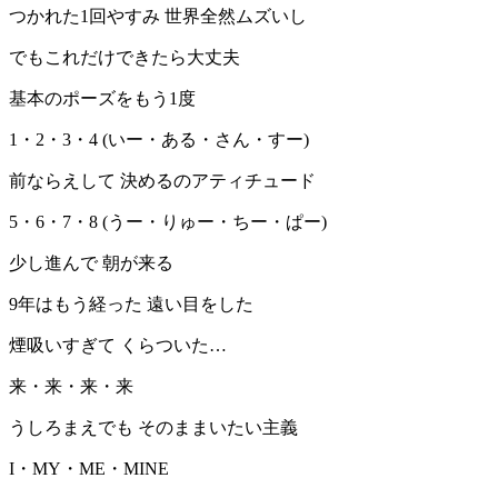
つかれた1回やすみ 世界全然ムズいし
でもこれだけできたら大丈夫
基本のポーズをもう1度
1・2・3・4 (いー・ある・さん・すー)
前ならえして 決めるのアティチュード
5・6・7・8 (うー・りゅー・ちー・ぱー)
少し進んで 朝が来る
9年はもう経った 遠い目をした
煙吸いすぎて くらついた…
来・来・来・来
うしろまえでも そのままいたい主義
I・MY・ME・MINE