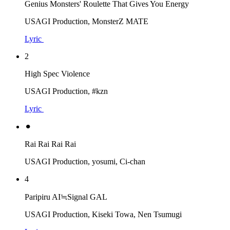
Genius Monsters' Roulette That Gives You Energy
USAGI Production, MonsterZ MATE
Lyric
2
High Spec Violence
USAGI Production, #kzn
Lyric
⚫︎
Rai Rai Rai Rai
USAGI Production, yosumi, Ci-chan
4
Paripiru AI≒Signal GAL
USAGI Production, Kiseki Towa, Nen Tsumugi