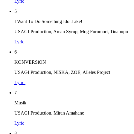
Lyric
5
I Want To Do Something Idol-Like!
USAGI Production, Amau Syrup, Mog Furumori, Tinapupu
Lyric
6
KONVERSiON
USAGI Production, NISKA, ZOE, Alleles Project
Lyric
7
Musik
USAGI Production, Miran Amahane
Lyric
8