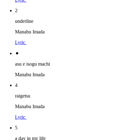
2
underline
Manabu Imada
Lyric
⚫︎
asu e isogu machi
Manabu Imada
4
raigetsu
Manabu Imada
Lyric
5
a day in my life