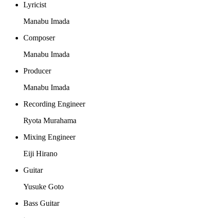
Lyricist
Manabu Imada
Composer
Manabu Imada
Producer
Manabu Imada
Recording Engineer
Ryota Murahama
Mixing Engineer
Eiji Hirano
Guitar
Yusuke Goto
Bass Guitar