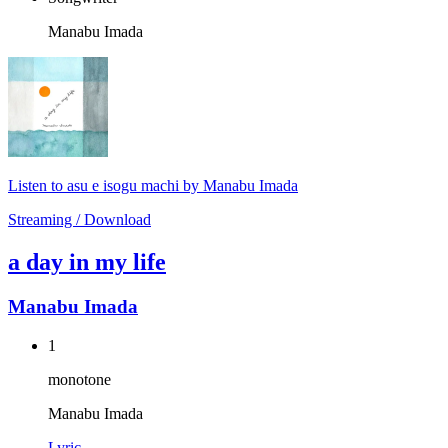
Manabu Imada
Listen to asu e isogu machi by Manabu Imada
Streaming / Download
a day in my life
Manabu Imada
1
monotone
Manabu Imada
Lyric