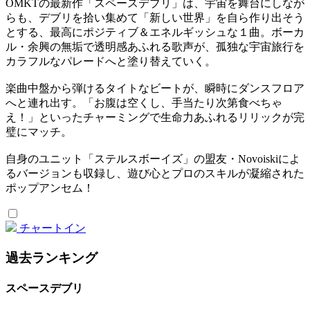
OMKTの最新作「スペースデブリ」は、宇宙を舞台にしなが
らも、デブリを拾い集めて「新しい世界」を自ら作り出そう
とする、最高にポジティブ＆エネルギッシュな１曲。ボーカ
ル・余興の無垢で透明感あふれる歌声が、孤独な宇宙旅行を
カラフルなパレードへと塗り替えていく。
楽曲中盤から弾けるタイトなビートが、瞬時にダンスフロア
へと連れ出す。「お腹は空くし、手当たり次第食べちゃ
え！」といったチャーミングで生命力あふれるリリックが完
璧にマッチ。
自身のユニット「ステルスボーイズ」の盟友・Novoiskiによ
るバージョンも収録し、遊び心とプロのスキルが凝縮された
ポップアンセム！
チャートイン
過去ランキング
スペースデブリ