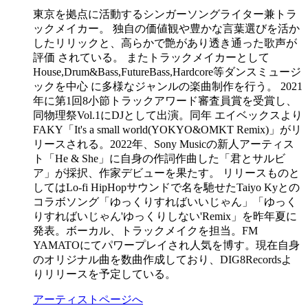
東京を拠点に活動するシンガーソングライター兼トラ
ックメイカー。 独自の価値観や豊かな言葉選びを活か
したリリックと、高らかで艶があり透き通った歌声が
評価 されている。 またトラックメイカーとして
House,Drum&Bass,FutureBass,Hardcore等ダンスミュージ
ックを中心 に多様なジャンルの楽曲制作を行う。 2021
年に第1回8小節トラックアワード審査員賞を受賞し、
同物理祭Vol.1にDJとして出演。同年 エイベックスより
FAKY「It's a small world(YOKYO&OMKT Remix)」がリ
リースされる。2022年、Sony Musicの新人アーティス
ト「He & She」に自身の作詞作曲した「君とサルビ
ア」が採択、作家デビューを果たす。 リリースものと
してはLo-fi HipHopサウンドで名を馳せたTaiyo Kyとの
コラボソング「ゆっくりすればいいじゃん」「ゆっく
りすればいじゃん'ゆっくりしない'Remix」を昨年夏に
発表。ボーカル、トラックメイクを担当。FM
YAMATOにてパワープレイされ人気を博す。現在自身
のオリジナル曲を数曲作成しており、DIG8Recordsよ
りリリースを予定している。
アーティストページへ