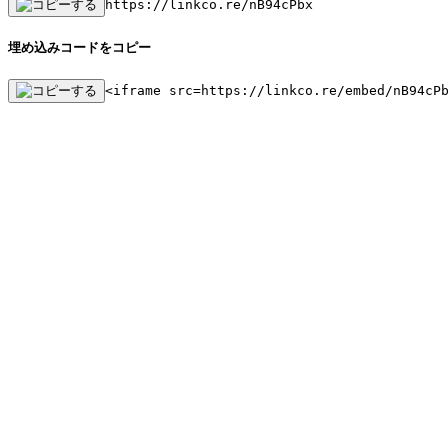
https://linkco.re/nB94cPbx
埋め込みコードをコピー
<iframe src=https://linkco.re/embed/nB94cP