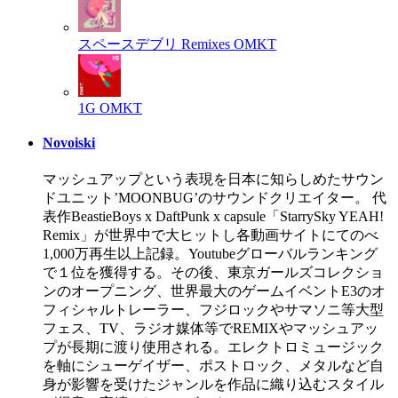
スペースデブリ Remixes
OMKT
1G
OMKT
Novoiski
マッシュアップという表現を日本に知らしめたサウン
ドユニット’MOONBUG’のサウンドクリエイター。 代
表作BeastieBoys x DaftPunk x capsule「StarrySky YEAH!
Remix」が世界中で大ヒットし各動画サイトにてのべ
1,000万再生以上記録。Youtubeグローバルランキング
で１位を獲得する。その後、東京ガールズコレクショ
ンのオープニング、世界最大のゲームイベントE3のオ
フィシャルトレーラー、フジロックやサマソニ等大型
フェス、TV、ラジオ媒体等でREMIXやマッシュアッ
プが長期に渡り使用される。エレクトロミュージック
を軸にシューゲイザー、ポストロック、メタルなど自
身が影響を受けたジャンルを作品に織り込むスタイル