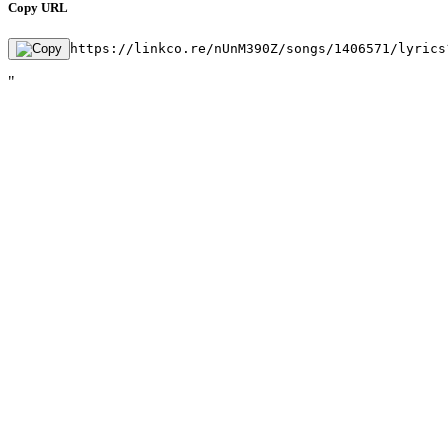
Copy URL
https://linkco.re/nUnM390Z/songs/1406571/lyrics
"