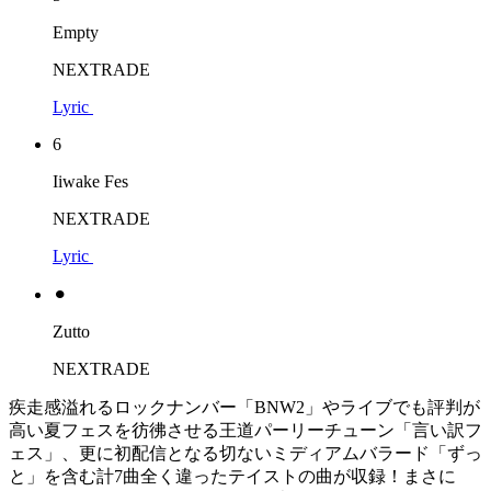
Empty
NEXTRADE
Lyric
6
Iiwake Fes
NEXTRADE
Lyric
⚫︎
Zutto
NEXTRADE
疾走感溢れるロックナンバー「BNW2」やライブでも評判が
高い夏フェスを彷彿させる王道パーリーチューン「言い訳フ
ェス」、更に初配信となる切ないミディアムバラード「ずっ
と」を含む計7曲全く違ったテイストの曲が収録！まさに