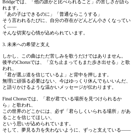
Bridgeでは、「他の誰かと比べられること」の苦しさが語ら
れます。
「あの子はできるのに」「普通ならこうする」
そう言われるたびに、自分の存在がどんどん小さくなってい
く——
そんな切実な心情が込められています。
3. 未来への希望と支え
しかし、この曲はただ苦しみを歌うだけではありません。
後半のChorusでは、「立ち止まってもまた歩き出せる」と歌
われ、
「君が選ぶ道を信じているよ」と背中を押します。
無理に頑張る必要はない、今はゆっくり休んでもいいんだ、
と語りかけるような温かいメッセージが伝わります。
Final Chorusでは、「君が君でいる場所を見つけられるか
ら」と歌われ、
この世界のどこかには、必ず「君らしくいられる場所」があ
ることを信じてほしい、
という思いが込められています。
そして、夢見る力を失わないように、ずっと支えている——