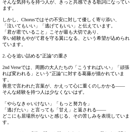
そんな気持ちを持つ人が、きっと共感できる歌詞になってい
ます。
しかし、Chorusではその不安に対して優しく寄り添い、
「泣いてもいい」「逃げてもいい」と伝えています。
「君が君でいること」こそが最も大切であり、
辛い経験もやがて君を守る翼になる、という希望が込められ
ています。
2. 心を追い詰める"正論"の重さ
2nd Verseでは、周囲の大人たちの「こうすればいい」「頑張
れば変われる」という"正論"に対する葛藤が描かれていま
す。
善意で言われた言葉が、かえって心に重くのしかかる——
そんな経験を持つ人は少なくないはず。
「やらなきゃいけない」「もっと努力を」
「逃げたい」と言っても「甘え」と返される——
どこにも居場所がないと感じる、その苦しみを表現していま
す。