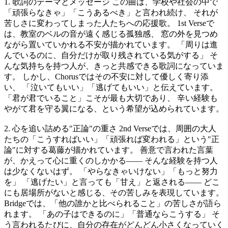
1. 歌詞のテーマとメッセージ この曲は、学校や社会の中で
「頑張らなきゃ」「こうあるべき」と言われ続け、 それが
苦しさに変わってしまった人たちへの応援歌。 1st Verseで
は、教室のベルの音が遠く感じる孤独感、 窓の外を見つめ
ながら置いていかれる不安が描かれています。 「周りは進
んでいるのに、自分だけが取り残されている気がする」 そ
んな気持ちを持つ人が、きっと共感できる歌詞になっていま
す。 しかし、Chorusではその不安に対して優しく寄り添
い、 「泣いてもいい」「逃げてもいい」と伝えています。
「君が君でいること」こそが最も大切であり、 辛い経験も
やがて君を守る翼になる、という希望が込められています。
2. 心を追い詰める"正論"の重さ 2nd Verseでは、周囲の大人
たちの「こうすればいい」「頑張れば変われる」という"正
論"に対する葛藤が描かれています。 善意で言われた言葉
が、かえって心に重くのしかかる—— そんな経験を持つ人
は少なくないはず。 「やらなきゃいけない」「もっと努力
を」 「逃げたい」と言っても「甘え」と返される—— どこ
にも居場所がないと感じる、その苦しみを表現しています。
Bridgeでは、「他の誰かと比べられること」の苦しさが語ら
れます。 「あの子はできるのに」「普通ならこうする」 そ
う言われるたびに、自分の存在がどんどん小さくなっていく