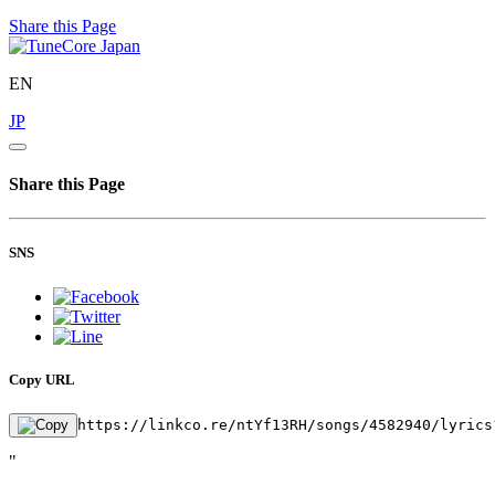
Share this Page
EN
JP
Share this Page
SNS
Copy URL
https://linkco.re/ntYf13RH/songs/4582940/lyrics
"