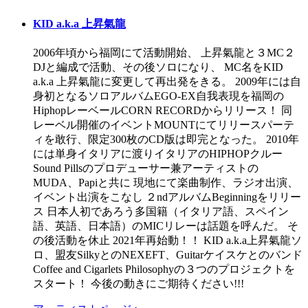
KID a.k.a 上昇氣龍
2006年頃から福岡にて活動開始、 上昇氣龍と３MC２
DJと編成で活動、その後ソロになり、 MC名をKID
a.k.a 上昇氣龍に変更して再出発をきる。 2009年には自
身初となるソロアルバムEGO-EX自我表現を福岡の
HiphopレーベールCORN RECORDからリリース！ 同
レーベル開催のイベントMOUNTにてリリースパーテ
ィを敢行、限定300枚のCD版は即完となった。 2010年
には単身イタリアに渡りイタリアのHIPHOPクルー
Sound Pillsのプロデューサー兼アーティストの
MUDA、Papiと共に 現地にて楽曲制作、ラジオ出演、
イベント出演をこなし ２ndアルバムBeginningをリリー
ス 日本人初であろう多国籍（イタリア語、スペイン
語、英語、日本語）のMICリレーは話題を呼んだ。 そ
の後活動を休止 2021年再始動！！ KID a.k.a上昇氣龍ソ
ロ、盟友SilkyとのNEXEFT、Guitarケイスケとのバンド
Coffee and Cigarlets Philosophyの３つのプロジェクトを
スタート！ 今後の動きにご期待ください!!!