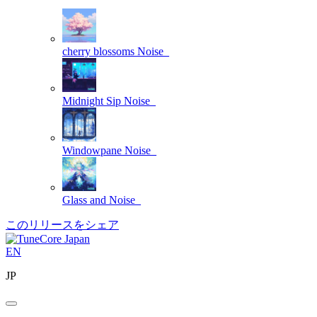
cherry blossoms
Noise_
Midnight Sip
Noise_
Windowpane
Noise_
Glass and
Noise_
このリリースをシェア
EN
JP