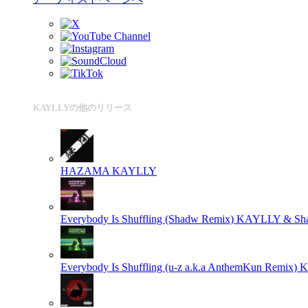
KAYLLYの他のリリース
HAZAMA
KAYLLY
Everybody Is Shuffling (Shadw Remix)
KAYLLY & Sh
Everybody Is Shuffling (u-z a.k.a AnthemKun Remix)
K