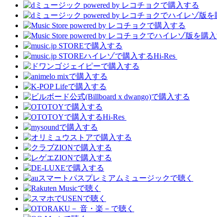
Hi-Res
Hi-Res