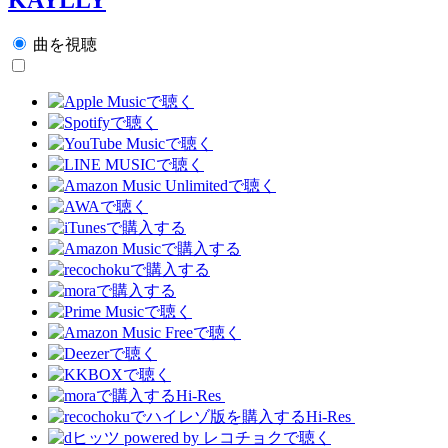
曲を視聴
Hi-Res
Hi-Res