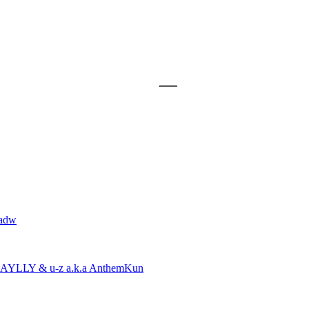
adw
AYLLY & u-z a.k.a AnthemKun