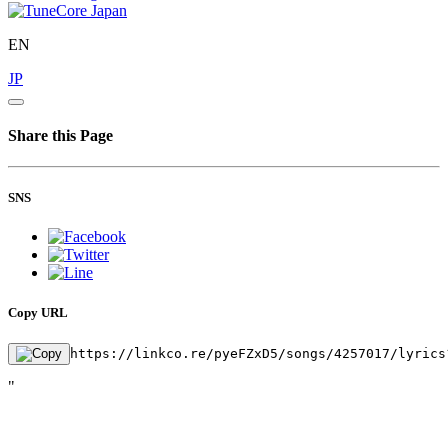
EN
JP
Share this Page
SNS
Copy URL
https://linkco.re/pyeFZxD5/songs/4257017/lyrics
"