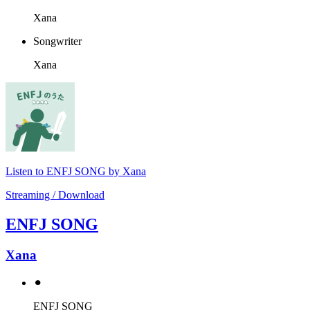
Xana
Songwriter
Xana
Listen to ENFJ SONG by Xana
Streaming / Download
ENFJ SONG
Xana
⚫︎
ENFJ SONG