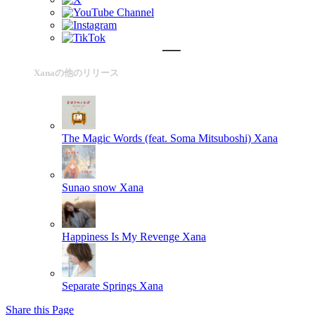
Xanaの他のリリース
The Magic Words (feat. Soma Mitsuboshi)
Xana
Sunao snow
Xana
Happiness Is My Revenge
Xana
Separate Springs
Xana
Share this Page