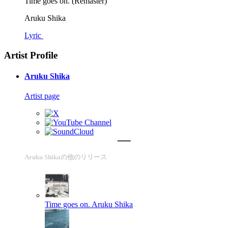
Time goes on. (Remaster)
Aruku Shika
Lyric
Artist Profile
Aruku Shika
Artist page
Aruku Shikaの他のリリース
Time goes on.
Aruku Shika