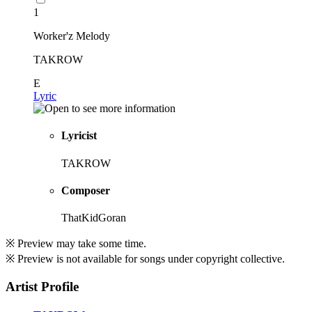
1
Worker'z Melody
TAKROW
E
Lyric
Lyricist
TAKROW
Composer
ThatKidGoran
※ Preview may take some time.
※ Preview is not available for songs under copyright collective.
Artist Profile