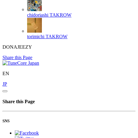
chidoriashi
TAKROW
torimichi
TAKROW
DONAJEEZY
Share this Page
EN
JP
Share this Page
SNS