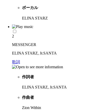
ボーカル
ELINA STARZ
2
MESSENGER
ELINA STARZ, Jr.SANTA
歌詞
作詞者
ELINA STARZ, Jr.SANTA
作曲者
Zion Within