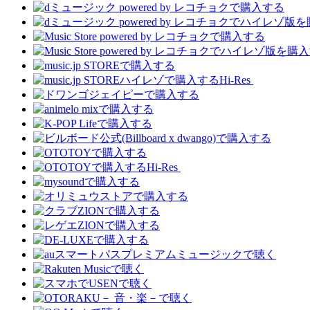
Hi-Res
Hi-Res