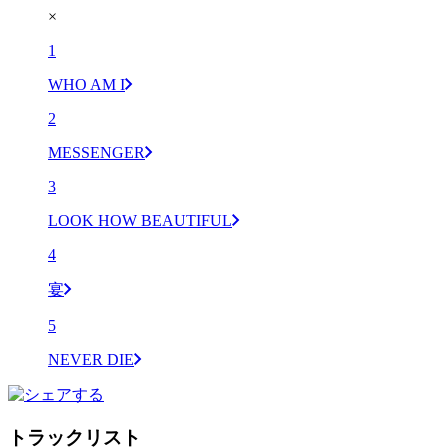
×
1
WHO AM I
2
MESSENGER
3
LOOK HOW BEAUTIFUL
4
宴
5
NEVER DIE
トラックリスト