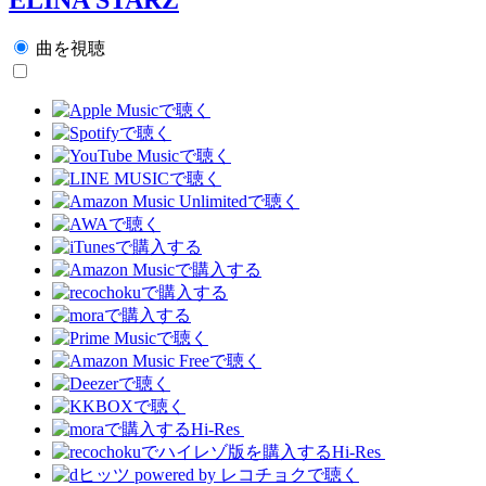
曲を視聴
Hi-Res
Hi-Res