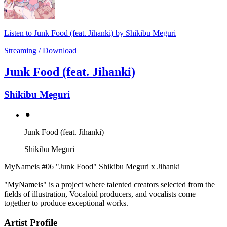
Listen to Junk Food (feat. Jihanki) by Shikibu Meguri
Streaming / Download
Junk Food (feat. Jihanki)
Shikibu Meguri
⚫︎
Junk Food (feat. Jihanki)
Shikibu Meguri
MyNameis #06 "Junk Food" Shikibu Meguri x Jihanki
"MyNameis" is a project where talented creators selected from the
fields of illustration, Vocaloid producers, and vocalists come
together to produce exceptional works.
Artist Profile