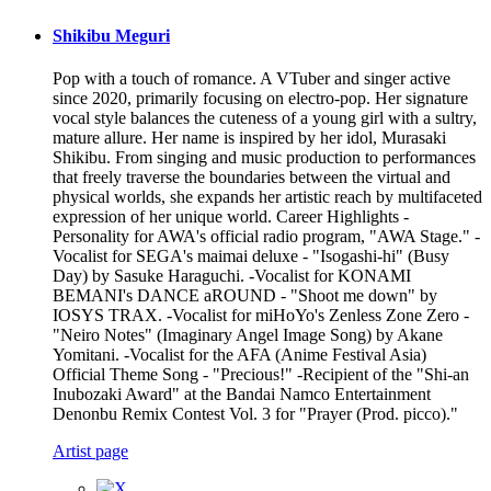
Shikibu Meguri
Pop with a touch of romance. A VTuber and singer active
since 2020, primarily focusing on electro-pop. Her signature
vocal style balances the cuteness of a young girl with a sultry,
mature allure. Her name is inspired by her idol, Murasaki
Shikibu. From singing and music production to performances
that freely traverse the boundaries between the virtual and
physical worlds, she expands her artistic reach by multifaceted
expression of her unique world. Career Highlights -
Personality for AWA's official radio program, "AWA Stage." -
Vocalist for SEGA's maimai deluxe - "Isogashi-hi" (Busy
Day) by Sasuke Haraguchi. -Vocalist for KONAMI
BEMANI's DANCE aROUND - "Shoot me down" by
IOSYS TRAX. -Vocalist for miHoYo's Zenless Zone Zero -
"Neiro Notes" (Imaginary Angel Image Song) by Akane
Yomitani. -Vocalist for the AFA (Anime Festival Asia)
Official Theme Song - "Precious!" -Recipient of the "Shi-an
Inubozaki Award" at the Bandai Namco Entertainment
Denonbu Remix Contest Vol. 3 for "Prayer (Prod. picco)."
Artist page