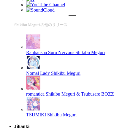
Shikibu Meguriの他のリリース
Ranhansha Suru Nervous
Shikibu Meguri
Nomal Lady
Shikibu Meguri
romantica
Shikibu Meguri & Tsubusare BOZZ
TSUMIKI
Shikibu Meguri
Jihanki