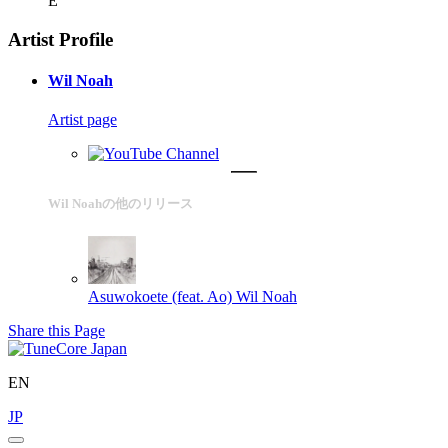
E
Artist Profile
Wil Noah
Artist page
Wil Noahの他のリリース
Asuwokoete (feat. Ao)
Wil Noah
Share this Page
EN
JP