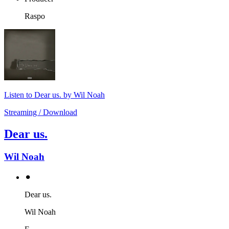
Raspo
Listen to Dear us. by Wil Noah
Streaming / Download
Dear us.
Wil Noah
⚫︎
Dear us.
Wil Noah