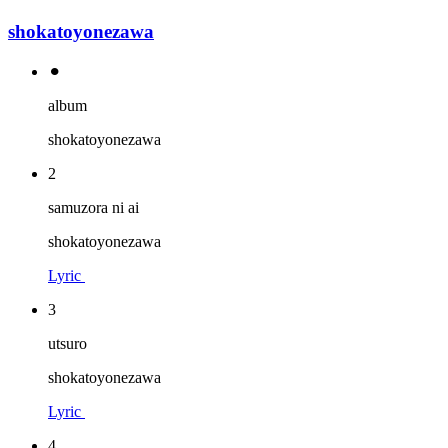
shokatoyonezawa
⚫︎
album
shokatoyonezawa
2
samuzora ni ai
shokatoyonezawa
Lyric
3
utsuro
shokatoyonezawa
Lyric
4