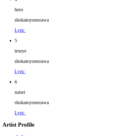
hero
shokatoyonezawa
Lyric
5
iroeye
shokatoyonezawa
Lyric
6
suisei
shokatoyonezawa
Lyric
Artist Profile