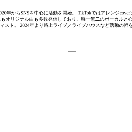
020年からSNSを中心に活動を開始。 TikTokではアレンジc
ング以外にもオリジナル曲も多数発信しており、唯一無二のボーカ
スト。 2024年より路上ライブ／ライブハウスなど活動の幅