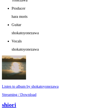
Yonezawa
Producer
hara moris
Guitar
shokatoyonezawa
Vocals
shokatoyonezawa
Listen to album by shokatoyonezawa
Streaming / Download
shiori