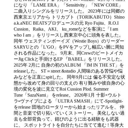
になり 「LAME ERA」「Sensitivity」「NEW CORE」
二曲入りシングルをリリースした。 2023年には同郷の
西東京エリアから トリカブト（TORIKABUTO）Shino
a.k.aNEC BEATSプロデュースの元 Ryo Fujita、R.O.I
Cussion、Raika、AKI、 ku_romeなどを客演に「I am
who I am 」をリリースし西東京中心に頭角を表した。
同年 ウェスティンボーイズ（Westie Boys）のリーダー
SARYUとの「L’GO」をPVをアップし幅広い層に周知
される作品になった。 9月末、同Crewのビートメイカ
ーJig Clickと手掛けるEP 『BABEL』をリリースした。
2025年 2月に 自身の初のALBUM 「IM IN THE ST」を
releaseした。 ST＝street &studio 人間味のある苦悩や悩
みなどを正直にspitした。 同年9月には 偏る不安定な状
態から改めて身の回りの支えの 有り難みや彼自身の心
境の変化を波に見立てRoi Cussion Plod. Summer
Tune「SazaNami」 をrelease。 2026年1月 十影×ウルト
ラ•ヴァイブによる 「ULTRA SMASH」にて-Spotlight-
をrelease 団地のロータリーから始まったリアルを、 仲
間と音楽で切り拓いていくストーリー。 美化しない過
去も全部背負って、錆びのように出る経験をも武器
に、 スポットライトを自分たちに当てて進む ! 等身大