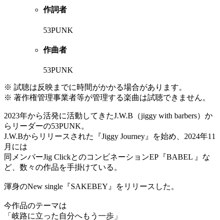
作詞者
53PUNK
作曲者
53PUNK
※ 試聴は反映までに時間がかかる場合があります。
※ 著作権管理事業者等が管理する楽曲は試聴できません。
2023年から活発に活動してきたJ.W.B（jiggy with barbers）か
らリーダーの53PUNK。
J.W.Bからリリースされた『Jiggy Journey』を始め、2024年11
月には
同メンバーJig ClickとのコンビネーションEP『BABEL 』な
ど、数々の作品を手掛けている。
渾身のNew single『SAKEBEY』をリリースした。
今作品のテーマは
「岐路に立った自分へもう一歩」