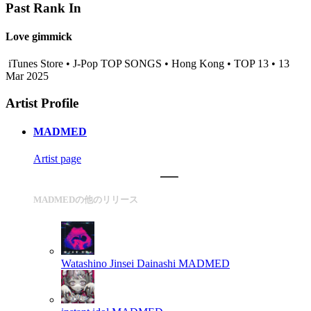
Past Rank In
Love gimmick
iTunes Store • J-Pop TOP SONGS • Hong Kong • TOP 13 • 13
Mar 2025
Artist Profile
MADMED
Artist page
MADMEDの他のリリース
Watashino Jinsei Dainashi
MADMED