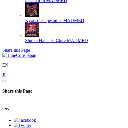
instant idol
MADMED
Kyouso shapeshifter
MADMED
Shinka Hana To Chire
MADMED
Share this Page
EN
JP
Share this Page
SNS