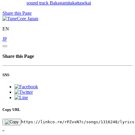
sound track
Bakagamitakattasekai
Share this Page
EN
JP
Share this Page
SNS
Copy URL
https://linkco.re/rPZvxN7c/songs/1316248/lyrics
"