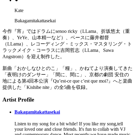
⚫︎
Kate
Bakagamitakattasekai
今作『宵』ではドラムにsenoo ricky（LLama、折坂悠太（重
奏）、YeYe、山本精一など）、ベースに藤井都督
（LLama）、レコーディング・ミックス・マスタリング・ト
ラックメイク・コーラスに吉岡哲志（LLama、Sawa
Angstrom）を迎え制作した。
新曲「おかしなひとのこ」「糧」、かねてより演奏してきた
「夜明けのダンサー」「間に、間に」、京都の劇団 安住の
地による第4回本公演『Qu’est-ce que c’est que moi?』へと楽曲
提供した「Kishibe nite」の全5曲を収録。
Artist Profile
Bakagamitakattasekai
Listen to my song for a bit while! If you like my song,tell
your loved one and close friends. It's fun to collab with VJ
and contemporary dance. Most recently,we have made music