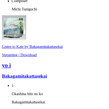
Composer
Michi Taniguchi
Listen to Kate by Bakagamitakattasekai
Streaming / Download
yo i
Bakagamitakattasekai
1
Okashina hito no ko
Bakagamitakattasekai