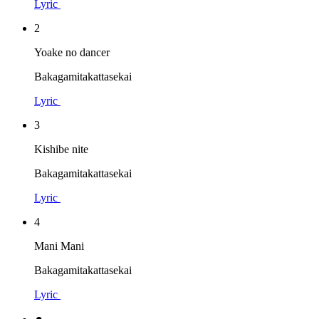
Lyric
2
Yoake no dancer
Bakagamitakattasekai
Lyric
3
Kishibe nite
Bakagamitakattasekai
Lyric
4
Mani Mani
Bakagamitakattasekai
Lyric