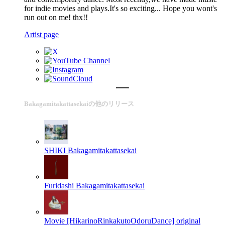
for indie movies and plays.It's so exciting... Hope you wont's
run out on me! thx!!
Artist page
Bakagamitakattasekaiの他のリリース
SHIKI
Bakagamitakattasekai
Furidashi
Bakagamitakattasekai
Movie [HikarinoRinkakutoOdoruDance] original