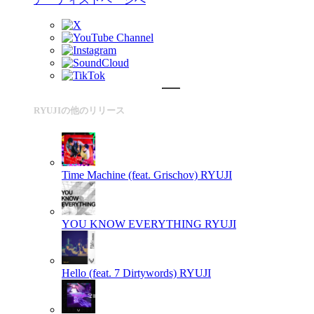
RYUJIの他のリリース
Time Machine (feat. Grischov)
RYUJI
YOU KNOW EVERYTHING
RYUJI
Hello (feat. 7 Dirtywords)
RYUJI