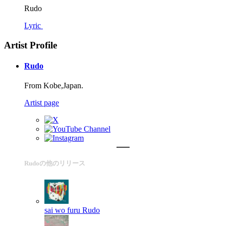
Rudo
Lyric
Artist Profile
Rudo
From Kobe,Japan.
Artist page
Rudoの他のリリース
sai wo furu
Rudo