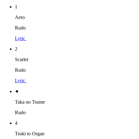
1
Aero
Rudo
Lyric
2
Scarlet
Rudo
Lyric
⚫︎
Taka no Tsume
Rudo
4
Tsuki to Organ