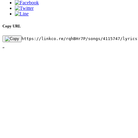
Copy URL
https://linkco.re/rqhBHr7P/songs/4115747/lyrics
"