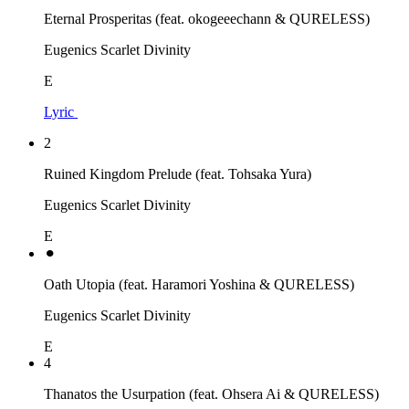
Eternal Prosperitas (feat. okogeeechann & QURELESS)
Eugenics Scarlet Divinity
E
Lyric
2
Ruined Kingdom Prelude (feat. Tohsaka Yura)
Eugenics Scarlet Divinity
E
⚫︎
Oath Utopia (feat. Haramori Yoshina & QURELESS)
Eugenics Scarlet Divinity
E
4
Thanatos the Usurpation (feat. Ohsera Ai & QURELESS)