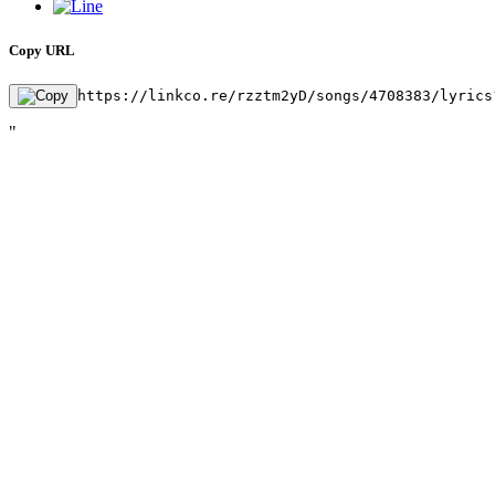
Copy URL
https://linkco.re/rzztm2yD/songs/4708383/lyrics
"