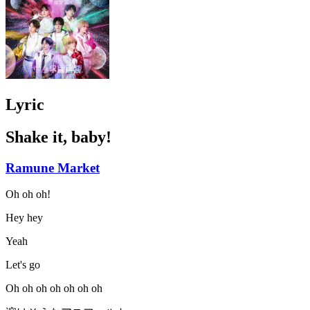
Lyric
Shake it, baby!
Ramune Market
Oh oh oh!
Hey hey
Yeah
Let's go
Oh oh oh oh oh oh oh