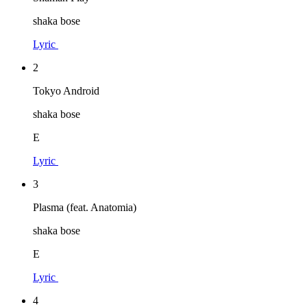
shaka bose
Lyric
2
Tokyo Android
shaka bose
E
Lyric
3
Plasma (feat. Anatomia)
shaka bose
E
Lyric
4