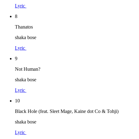
Lyric
8
Thanatos
shaka bose
Lyric
9
Not Human?
shaka bose
Lyric
10
Black Hole (feat. Sleet Mage, Kaine dot Co & Tohji)
shaka bose
Lyric