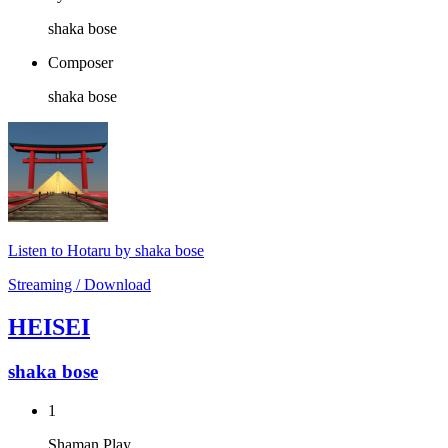
shaka bose
Composer
shaka bose
Listen to Hotaru by shaka bose
Streaming / Download
HEISEI
shaka bose
1
Shaman Play