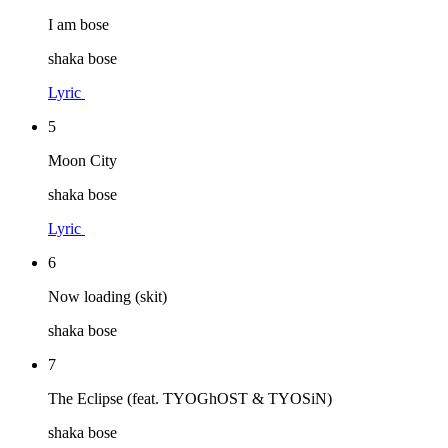
I am bose
shaka bose
Lyric
5
Moon City
shaka bose
Lyric
6
Now loading (skit)
shaka bose
7
The Eclipse (feat. TYOGhOST & TYOSiN)
shaka bose