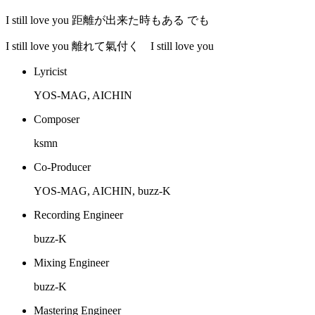
I still love you 距離が出来た時もある でも
I still love you 離れて氣付く I still love you
Lyricist
YOS-MAG, AICHIN
Composer
ksmn
Co-Producer
YOS-MAG, AICHIN, buzz-K
Recording Engineer
buzz-K
Mixing Engineer
buzz-K
Mastering Engineer