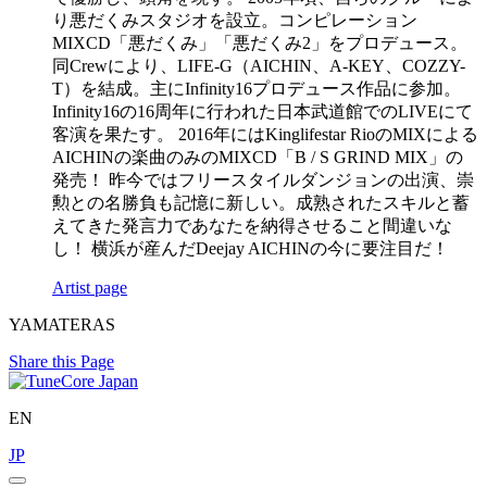
り悪だくみスタジオを設立。コンピレーション
MIXCD「悪だくみ」「悪だくみ2」をプロデュース。
同Crewにより、LIFE-G（AICHIN、A-KEY、COZZY-
T）を結成。主にInfinity16プロデュース作品に参加。
Infinity16の16周年に行われた日本武道館でのLIVEにて
客演を果たす。 2016年にはKinglifestar RioのMIXによる
AICHINの楽曲のみのMIXCD「B / S GRIND MIX」の
発売！ 昨今ではフリースタイルダンジョンの出演、崇
勲との名勝負も記憶に新しい。成熟されたスキルと蓄
えてきた発言力であなたを納得させること間違いな
し！ 横浜が産んだDeejay AICHINの今に要注目だ！
Artist page
YAMATERAS
Share this Page
EN
JP