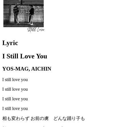
Lyric
I Still Love You
YOS-MAG, AICHIN
I still love you
I still love you
I still love you
I still love you
相も変わらず お前の虜 どんな踊り子も