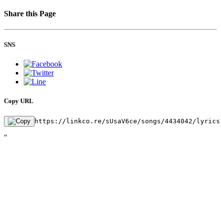
Share this Page
SNS
Copy URL
https://linkco.re/sUsaV6ce/songs/4434042/lyrics
"