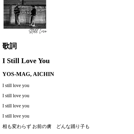
歌詞
I Still Love You
YOS-MAG, AICHIN
I still love you
I still love you
I still love you
I still love you
相も変わらず お前の虜 どんな踊り子も