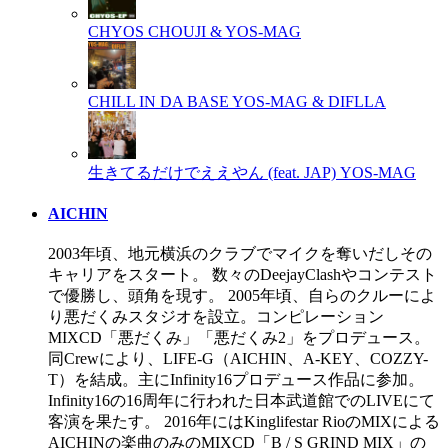
CHYOS
CHOUJI & YOS-MAG
CHILL IN DA BASE
YOS-MAG & DIFLLA
生きてるだけでええやん (feat. JAP)
YOS-MAG
AICHIN
2003年頃、地元横浜のクラブでマイクを奪いだしその
キャリアをスタート。 数々のDeejayClashやコンテスト
で優勝し、頭角を現す。 2005年頃、自らのクルーによ
り悪だくみスタジオを設立。コンピレーション
MIXCD「悪だくみ」「悪だくみ2」をプロデュース。
同Crewにより、LIFE-G（AICHIN、A-KEY、COZZY-
T）を結成。主にInfinity16プロデュース作品に参加。
Infinity16の16周年に行われた日本武道館でのLIVEにて
客演を果たす。 2016年にはKinglifestar RioのMIXによる
AICHINの楽曲のみのMIXCD「B / S GRIND MIX」の