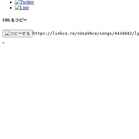
URLをコピー
https://linkco.re/sUsaV6ce/songs/4434042/l
"