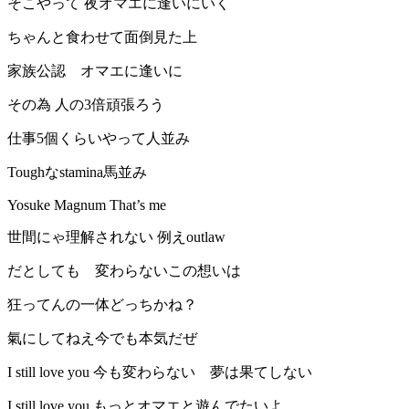
そこやって 夜オマエに逢いにいく
ちゃんと食わせて面倒見た上
家族公認 オマエに逢いに
その為 人の3倍頑張ろう
仕事5個くらいやって人並み
Toughなstamina馬並み
Yosuke Magnum That’s me
世間にゃ理解されない 例えoutlaw
だとしても 変わらないこの想いは
狂ってんの一体どっちかね？
氣にしてねえ今でも本気だぜ
I still love you 今も変わらない 夢は果てしない
I still love you もっとオマエと遊んでたいよ