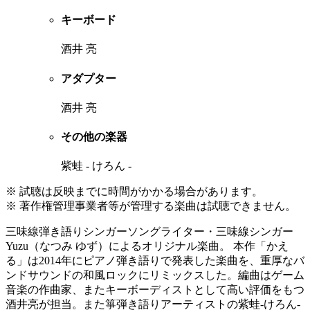
キーボード
酒井 亮
アダプター
酒井 亮
その他の楽器
紫蛙 - けろん -
※ 試聴は反映までに時間がかかる場合があります。
※ 著作権管理事業者等が管理する楽曲は試聴できません。
三味線弾き語りシンガーソングライター・三味線シンガー
Yuzu（なつみ ゆず）によるオリジナル楽曲。 本作「かえ
る」は2014年にピアノ弾き語りで発表した楽曲を、重厚なバ
ンドサウンドの和風ロックにリミックスした。編曲はゲーム
音楽の作曲家、またキーボーディストとして高い評価をもつ
酒井亮が担当。また箏弾き語りアーティストの紫蛙-けろん-