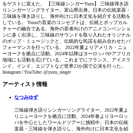
をゲストに迎えた。 【三味線シンガーYuzu】 三味線弾き語
りシンガーソングライター。富山県出身。日本の伝統楽器・
三味線を弾き語りし、海外向けに日本文化を紹介する活動を
している。 Yuzuの音楽のコンセプトは、伝統とポップカル
チャーの融合である。海外の若者向けのアニメコンベンショ
ンに多く出演し、三味線のサウンドを取り入れたオリジナル
のポップ・ミュージックと、伝統的な民謡を組み合わせたパ
フォーマンスを行っている。 2022年夏よりアメリカ・ニュ
ーヨークを拠点に活動。2024年以降はヨーロッパやアフリカ
地域にも活動を広げている。これまでにフランス、アイスラ
ンド、インド、エジプトなど世界23か国で公演を行った。
Instagram / YouTube: @yuzu_singer
アーティスト情報
なつみゆず
三味線弾き語りシンガーソングライター。2022年夏よ
りニューヨークを拠点に活動、2024年春よりヨーロッ
パを中心としたワールドツアーに挑戦中。日本の伝統
楽器・三味線を弾き語りし、海外向けに日本文化を紹