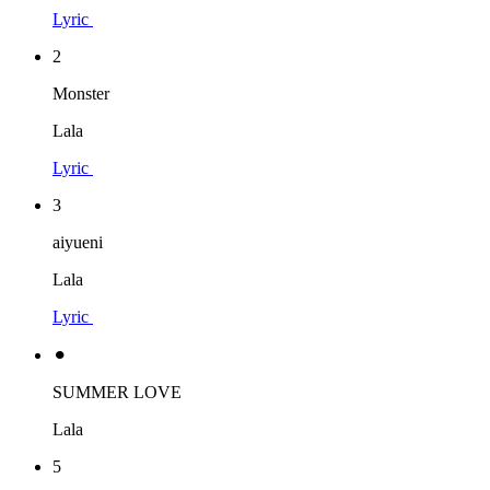
Lyric
2
Monster
Lala
Lyric
3
aiyueni
Lala
Lyric
⚫︎
SUMMER LOVE
Lala
5