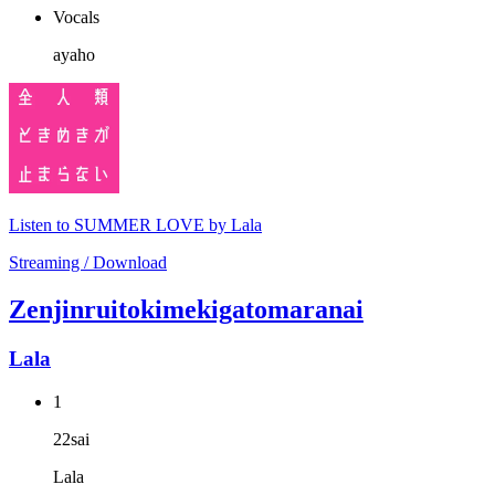
Vocals
ayaho
Listen to SUMMER LOVE by Lala
Streaming / Download
Zenjinruitokimekigatomaranai
Lala
1
22sai
Lala