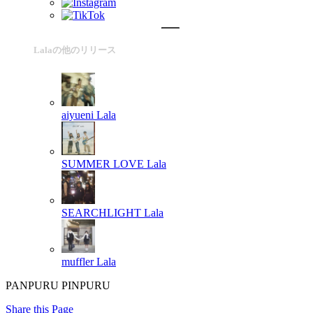
Lalaの他のリリース
aiyueni
Lala
SUMMER LOVE
Lala
SEARCHLIGHT
Lala
muffler
Lala
PANPURU PINPURU
Share this Page