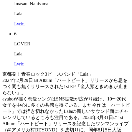
Imasara Nanisama
Lala
Lyric
6
LOVER
Lala
Lyric
京都発！青春ロック3ピースバンド「Lala」
2024年2月29日1st Album「ハートビート」リリースから息を
つく間も無くリリースされた1st EP「全人類ときめきが止ま
らない」。
ayahoが描く恋愛ソングはSNS拡散が広がり続け、10〜20代
女子を中心に多くの共感を得ている。また今作は「ハートビ
ート」では描き切れなかったLalaの新しいサウンド面にチャ
レンジしているところも注目である。2024年3月31日に1st
Album「ハートビート」リリースを記念したワンマンライブ
（@アメリカ村BEYOND）を皮切りに、同年8月5日大阪