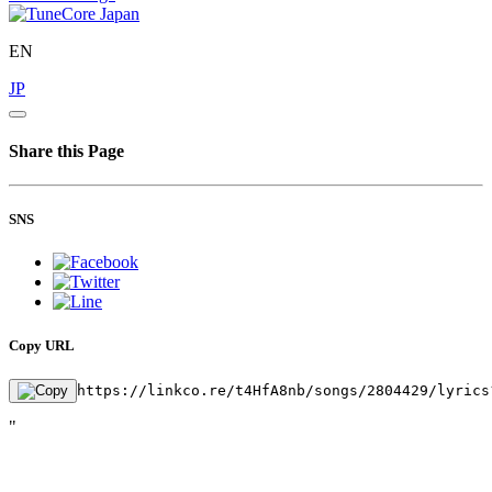
EN
JP
Share this Page
SNS
Copy URL
https://linkco.re/t4HfA8nb/songs/2804429/lyrics
"