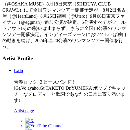
（@OSAKA MUSE）8月18日東京（SHIBUYA CLUB
CRAWL）にて全国ワンマンツアー開催予定が、8月2日名古
屋（@HeartLand）8月25日福岡（@Utero）9月06日東京ファ
イナル（@eggman）追加公演が決定、5公演すべてがソール
ドアウト!その!勢いは止まらず、さらに全国13公演のワンマ
ンツアー開催決定。インディーズシーンにおいてLalaは独自
の動きを続け、2024年全20公演のワンマンツアー開催を行
う。
Artist Profile
Lala
青春ロック!３ピースバンド!!
!Gt.Vo.ayaho,Gt.TAKETO,Dr.YUMEKA ポップでキャッ
チーなメロディーと歌詞であなたの日常に寄り添いま
す!
Artist page