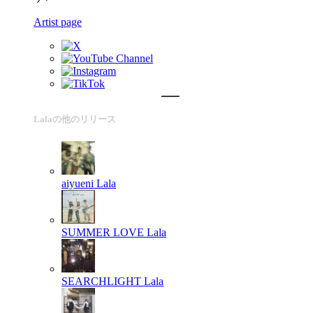
Artist page
Lalaの他のリリース
aiyueni
Lala
SUMMER LOVE
Lala
SEARCHLIGHT
Lala