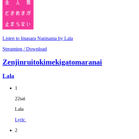
Listen to Imasara Nanisama by Lala
Streaming / Download
Zenjinruitokimekigatomaranai
Lala
1
22sai
Lala
Lyric
2