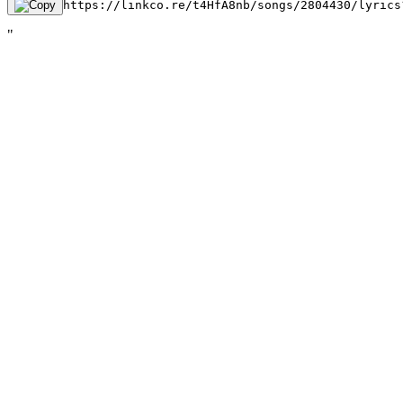
https://linkco.re/t4HfA8nb/songs/2804430/lyrics
"