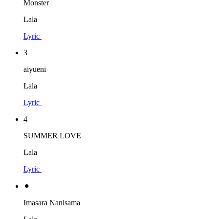
Monster
Lala
Lyric
3
aiyueni
Lala
Lyric
4
SUMMER LOVE
Lala
Lyric
⚫︎
Imasara Nanisama