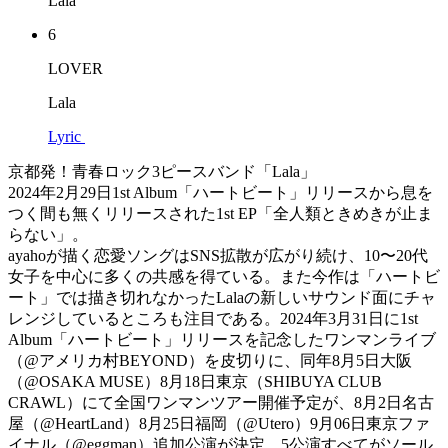
Lala
6
LOVER
Lala
Lyric
京都発！青春ロック3ピースバンド「Lala」
2024年2月29日1st Album「ハートビート」リリースから息を
つく間も無くリリースされた1st EP「全人類ときめきが止ま
らない」。
ayahoが描く恋愛ソングはSNS拡散が広がり続け、10〜20代
女子を中心に多くの共感を得ている。また今作は「ハートビ
ート」では描き切れなかったLalaの新しいサウンド面にチャ
レンジしているところも注目である。2024年3月31日に1st
Album「ハートビート」リリースを記念したワンマンライブ
（@アメリカ村BEYOND）を皮切りに、同年8月5日大阪
（@OSAKA MUSE）8月18日東京（SHIBUYA CLUB
CRAWL）にて全国ワンマンツアー開催予定が、8月2日名古
屋（@HeartLand）8月25日福岡（@Utero）9月06日東京ファ
イナル（@eggman）追加公演が決定、5公演すべてがソール