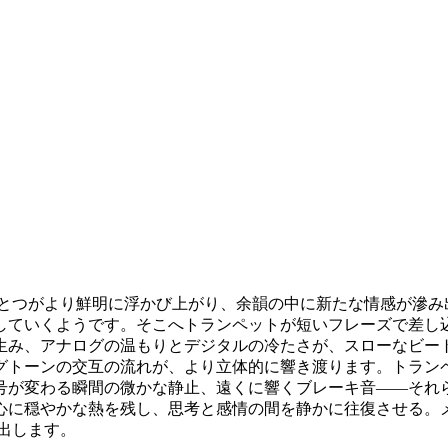
のひとつひとつがより鮮明に浮かび上がり、余韻の中に新たな情感
していくようです。そこへトランペットが短いフレーズで差し
生み、アナログの温もりとデジタルの冷たさが、スローなビー
グトーンの交互の流れが、より立体的に響き渡ります。トラン
号が変わる瞬間の微かな静止、遠くに響くブレーキ音――それ
心に穏やかな熱を残し、思考と感情の間を静かに往復させる。
し出します。