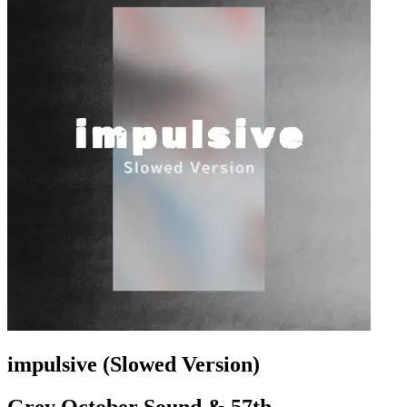
impulsive (Slowed Version)
Grey October Sound & 57th