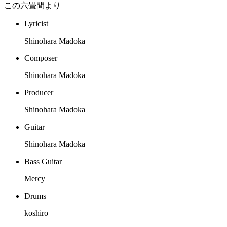
この六畳間より
Lyricist
Shinohara Madoka
Composer
Shinohara Madoka
Producer
Shinohara Madoka
Guitar
Shinohara Madoka
Bass Guitar
Mercy
Drums
koshiro