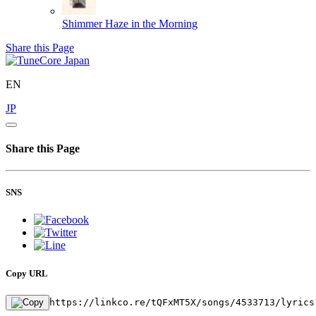
Shimmer
Haze in the Morning
Share this Page
EN
JP
Share this Page
SNS
Copy URL
https://linkco.re/tQFxMT5X/songs/4533713/lyrics